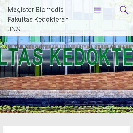
Lompat
Magister Biomedis
ke
konten
Fakultas Kedokteran
UNS